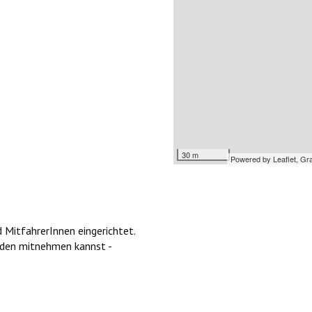
30 m
Powered by Leaflet, Gr
 MitfahrerInnen eingerichtet.
nden mitnehmen kannst -