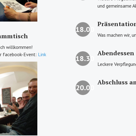
und gemeinsame Ak
Präsentatio
18.00
tammtisch
Was machen wir, u
zlich willkommen!
Abendessen
er facebook-Event:
Link
18.30
Leckere Verpflegung
Abschluss a
20.00