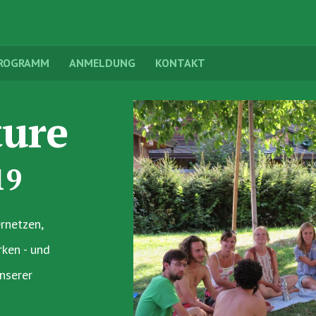
ROGRAMM
ANMELDUNG
KONTAKT
ure
19
rnetzen,
rken - und
nserer