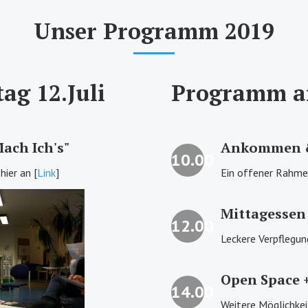
Unser Programm 2019
ag 12.Juli
Programm am
ach Ich's"
Ankommen &
10.00
hier an [
Link
]
Ein offener Rahme
Mittagessen
12.00
Leckere Verpflegung
Open Space 
14.00
Weitere Möglichkei