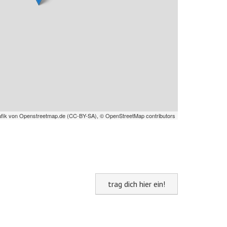
afik von
Openstreetmap.de
(
CC-BY-SA
),
© OpenStreetMap contributors
trag dich hier ein!