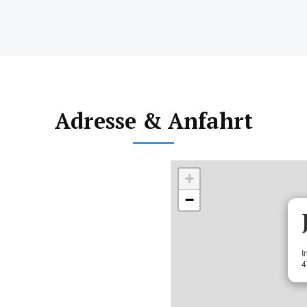
Adresse & Anfahrt
+
−
I
4